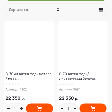
Сортировать
Цена - убывание
Цена - возрастание
Название - Я-А
Название - А-Я
С-70мм Антик Медь металл
С-70 Антик Медь/
/ металл
Лиственница беленая
Артикул:
1302
Артикул:
3684
22 350
22 350
р.
р.