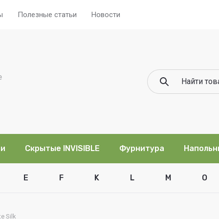
ы
Полезные статьи
Новости
е
ри
Скрытые INVISIBLE
Фурнитура
Напольн
E
F
K
L
M
O
e Silk