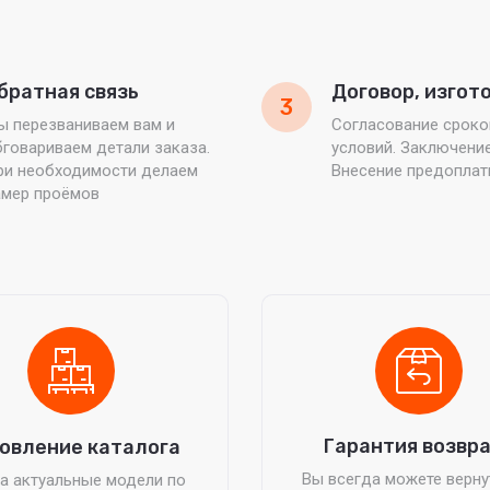
братная связь
Договор, изгот
3
ы перезваниваем вам и
Согласование сроко
говариваем детали заказа.
условий. Заключени
ри необходимости делаем
Внесение предопла
амер проёмов
Гарантия возвр
овление каталога
Вы всегда можете верну
а актуальные модели по