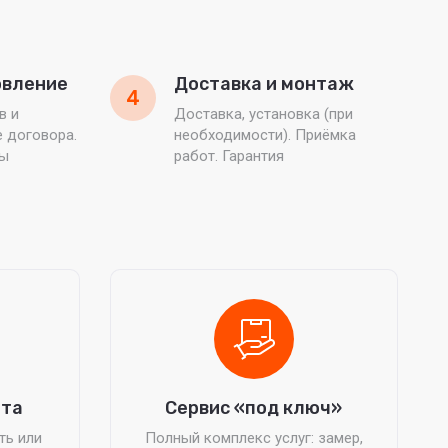
овление
Доставка и монтаж
4
в и
Доставка, установка (при
е договора.
необходимости). Приёмка
ты
работ. Гарантия
ата
Сервис «под ключ»
ть или
Полный комплекс услуг: замер,