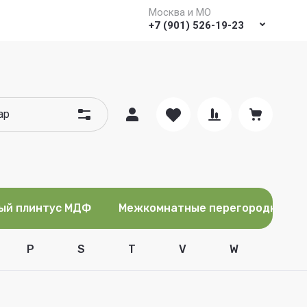
Москва и МО
+7 (901) 526-19-23
ый плинтус МДФ
Межкомнатные перегородки
P
S
T
V
W