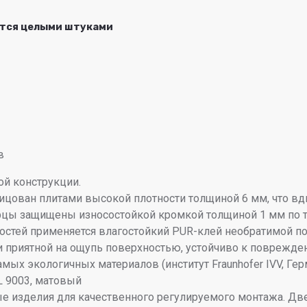
ются целыми штуками
в
й конструкции.
ицован плитами высокой плотности толщиной 6 мм, что вд
Торцы защищены износостойкой кромкой толщиной 1 мм по 
стей применяется влагостойкий PUR-клей необратимой п
и приятной на ощупь поверхностью, устойчиво к поврежде
мых экологичных материалов (институт Fraunhofer IVV, Гер
AL 9003, матовый
е изделия для качественного регулируемого монтажа. Две