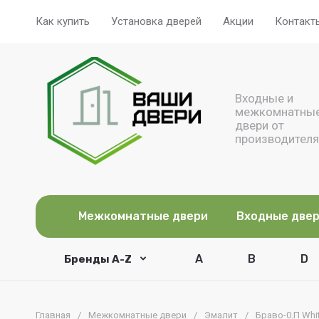
Как купить
Установка дверей
Акции
Контакт
Входные и
межкомнатны
двери от
производителя
Межкомнатные двери
Входные две
A
B
D
Бренды A-Z
Главная
/
Межкомнатные двери
/
Эмалит
/
Браво-0.П Whit