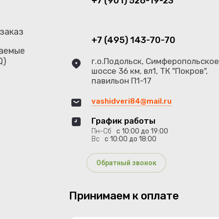
+7 (901) 526-19-23
 заказ
+7 (495) 143-70-70
аемые
Q)
г.о.Подольск, Симферопольско
шоссе 36 км, вл1, ТК "Покров",
павильон П1-17
vashidveri84@mail.ru
График работы
Пн-Сб
с 10:00 до 19:00
Вс
с 10:00 до 18:00
Обратный звонок
Принимаем к оплате