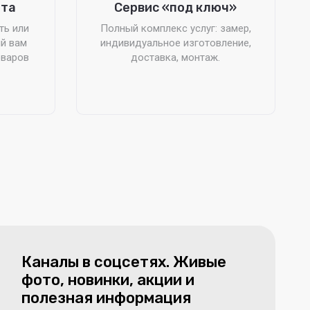
ата
Сервис «под ключ»
ть или
Полный комплекс услуг: замер,
й вам
индивидуальное изготовление,
оваров
доставка, монтаж.
Каналы в соцсетях. Живые
фото, новинки, акции и
полезная информация