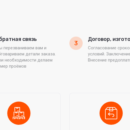
братная связь
Договор, изгот
3
ы перезваниваем вам и
Согласование сроко
говариваем детали заказа.
условий. Заключени
ри необходимости делаем
Внесение предопла
амер проёмов