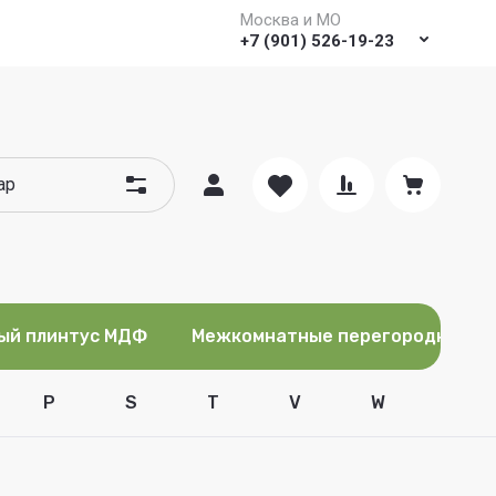
Москва и МО
+7 (901) 526-19-23
ый плинтус МДФ
Межкомнатные перегородки
P
S
T
V
W