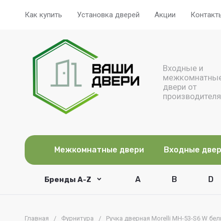
Как купить
Установка дверей
Акции
Контакт
Входные и
межкомнатны
двери от
производителя
Межкомнатные двери
Входные две
A
B
D
Бренды A-Z
Главная
/
Фурнитура
/
Ручка дверная Morelli MH-53-S6 W бе