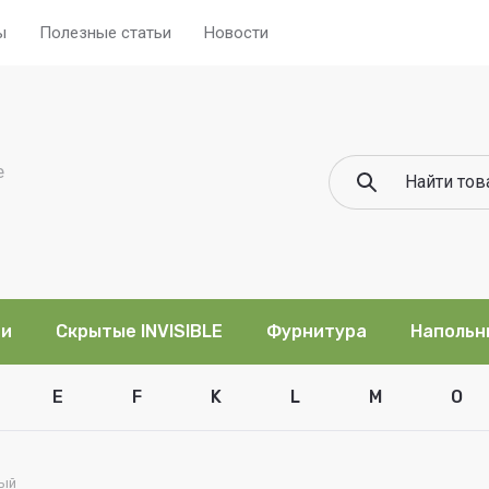
ы
Полезные статьи
Новости
е
ри
Скрытые INVISIBLE
Фурнитура
Напольн
E
F
K
L
M
O
лый