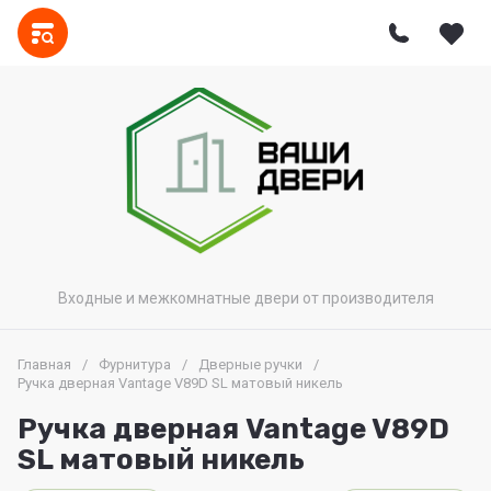
Входные и межкомнатные двери от производителя
Главная
/
Фурнитура
/
Дверные ручки
/
Ручка дверная Vantage V89D SL матовый никель
Ручка дверная Vantage V89D
SL матовый никель