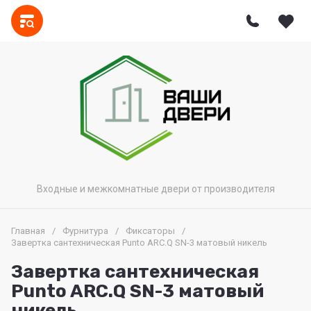
Входные и межкомнатные двери от производителя
Главная
/
Фурнитура
/
Фиксаторы
/
Завертка сантехническая Punto ARC.Q SN-3 матовый никель
Завертка сантехническая
Punto ARC.Q SN-3 матовый
никель