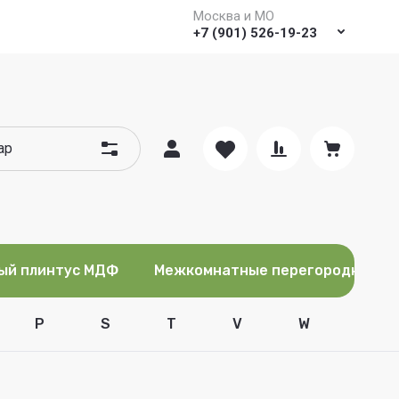
Москва и МО
+7 (901) 526-19-23
ый плинтус МДФ
Межкомнатные перегородки
P
S
T
V
W