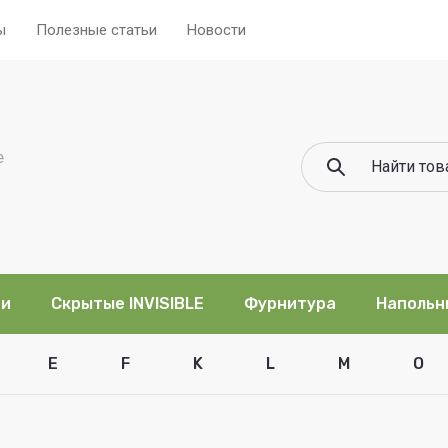
ы
Полезные статьи
Новости
е
ри
Скрытые INVISIBLE
Фурнитура
Напольн
E
F
K
L
M
O