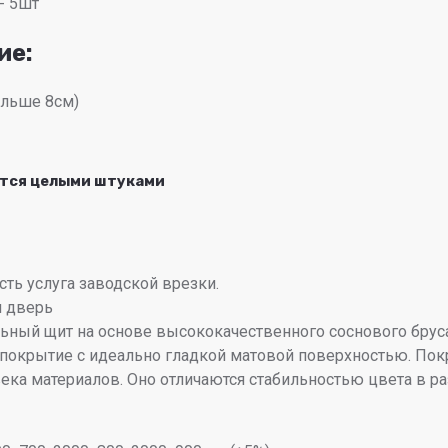
 - 5шт
ие:
ольше 8см)
ются целыми штуками
сть услуга заводской врезки.
я дверь
ьный щит на основе высококачественного соснового бруса
покрытие с идеально гладкой матовой поверхностью. Покр
а материалов. Оно отличаются стабильностью цвета в раз