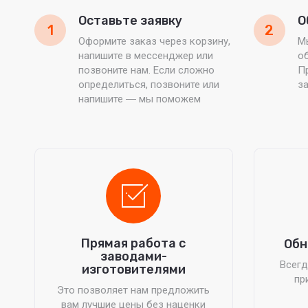
Оставьте заявку
О
1
2
Оформите заказ через корзину,
М
напишите в мессенджер или
об
позвоните нам. Если сложно
П
определиться, позвоните или
з
напишите ― мы поможем
Прямая работа с
Обн
заводами-
Всегд
изготовителями
пр
Это позволяет нам предложить
вам лучшие цены без наценки