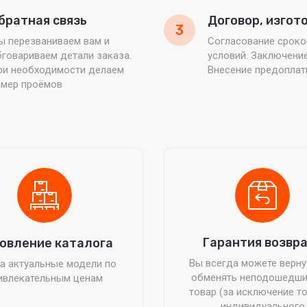
братная связь
Договор, изгот
3
ы перезваниваем вам и
Согласование сроко
говариваем детали заказа.
условий. Заключени
ри необходимости делаем
Внесение предопла
амер проёмов
Гарантия возвр
овление каталога
Вы всегда можете верну
а актуальные модели по
обменять неподошедши
ивлекательным ценам
товар (за исключение т
индивидуального