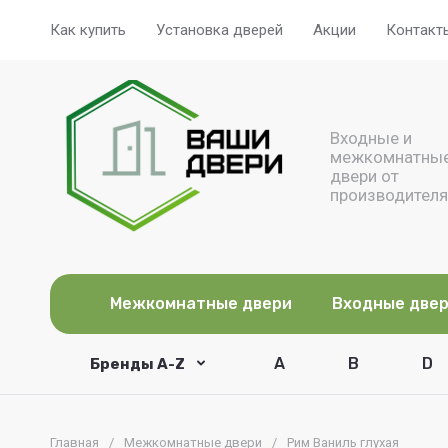
Как купить
Установка дверей
Акции
Контакт
Входные и
межкомнатны
двери от
производителя
Межкомнатные двери
Входные две
A
B
D
Бренды A-Z
Главная
/
Межкомнатные двери
/
Рим Ваниль глухая