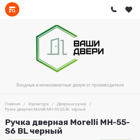
Входные и межкомнатные двери от производителя
Главная
/
Фурнитура
/
Дверные ручки
/
Ручка дверная Morelli MH-55-S6 BL черный
Ручка дверная Morelli MH-55-
S6 BL черный