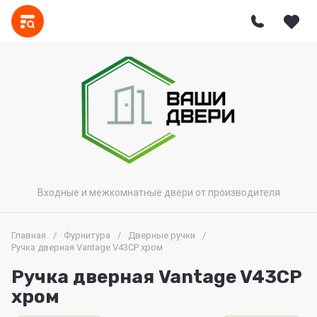
Входные и межкомнатные двери от производителя
Главная
/
Фурнитура
/
Дверные ручки
/
Ручка дверная Vantage V43CP хром
Ручка дверная Vantage V43CP
хром